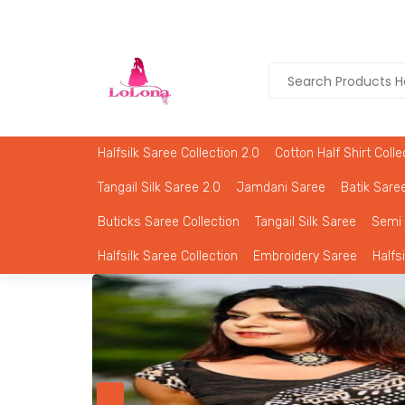
Halfsilk Saree Collection 2.0
Cotton Half Shirt Colle
Tangail Silk Saree 2.0
Jamdani Saree
Batik Saree
Buticks Saree Collection
Tangail Silk Saree
Semi 
Halfsilk Saree Collection
Embroidery Saree
Halfs