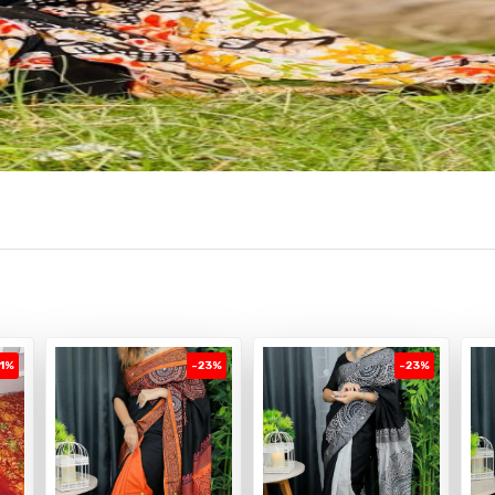
1%
-23%
-23%