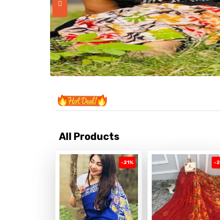
All Products
-21%
-2