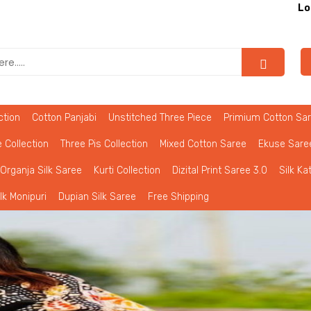
Lolona অনলাইন শপিং এ
ction
Cotton Panjabi
Unstitched Three Piece
Primium Cotton Sa
 Collection
Three Pis Collection
Mixed Cotton Saree
Ekuse Sare
Organja Silk Saree
Kurti Collection
Dizital Print Saree 3.0
Silk Ka
ilk Monipuri
Dupian Silk Saree
Free Shipping