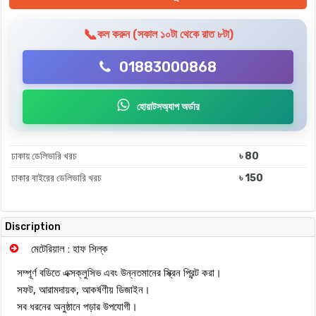
📞
কল করুন (সকাল ১০টা থেকে রাত ৮টা)
01883000868
হোয়াটসঅ্যাপ অর্ডার
ঢাকায় ডেলিভারি খরচ
৳ 80
ঢাকার বাইরের ডেলিভারি খরচ
৳ 150
Discription
মেটেরিয়াল : হাফ সিল্ক
সম্পূর্ণ বডিতে এক্সক্লুসিভ এবং উন্নতমানের স্ক্রিন প্রিন্ট করা।
সফট, আরামদায়ক, আকর্ষণীয় ডিজাইন।
সব ধরনের অনুষ্ঠানে পড়ার উপযোগী।