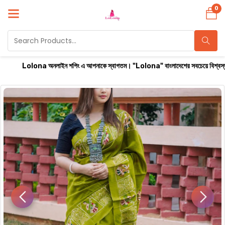
0
a অনলাইন শপিং এ আপনাকে স্বাগতম। "Lolona" বাংলাদেশের সবচেয়ে বিশ্বস্ত অনলাইন শপ। সারা বাং