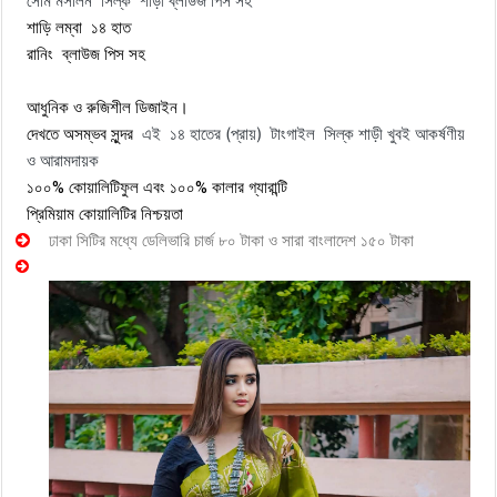
সেমি মসলিন সিল্ক শাড়ী ব্লাউজ পিস সহ
শাড়ি লম্বা ১৪ হাত
রানিং ব্লাউজ পিস সহ
আধুনিক ও রুজিশীল ডিজাইন।
এই ১৪ হাতের (প্রায়) টাংগাইল সিল্ক শাড়ী খুবই আকর্ষণীয়
দেখতে অসম্ভব সুন্দর
ও আরামদায়ক
১০০% কোয়ালিটিফুল এবং ১০০% কালার গ্যারান্টি
প্রিমিয়াম কোয়ালিটির নিশ্চয়তা
ঢাকা সিটির মধ্যে ডেলিভারি চার্জ ৮০ টাকা ও সারা বাংলাদেশ ১৫০ টাকা