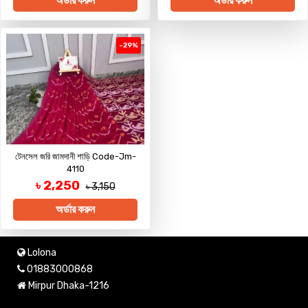
অর্ডার করুন
অর্ডার করুন
-29%
টেনসেল জরি জামদানী শাড়ি Code-Jm-
4110
৳ 2,250
৳ 3,150
অর্ডার করুন
Lolona
01883000868
Mirpur Dhaka-1216