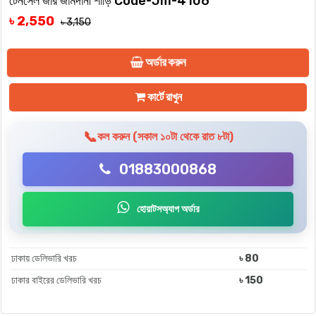
টেনসেল জরি জামদানী শাড়ি Code-Jm-4106
৳ 2,550
৳ 3,150
অর্ডার করুন
কার্টে রাখুন
📞
কল করুন (সকাল ১০টা থেকে রাত ৮টা)
01883000868
হোয়াটসঅ্যাপ অর্ডার
ঢাকায় ডেলিভারি খরচ
৳ 80
ঢাকার বাইরের ডেলিভারি খরচ
৳ 150