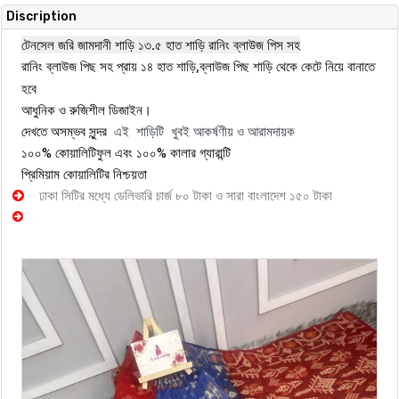
Discription
টেনসেল জরি জামদানী শাড়ি ১৩.৫ হাত শাড়ি রানিং ব্লাউজ পিস সহ
রানিং ব্লাউজ পিছ সহ প্রায় ১৪ হাত শাড়ি,ব্লাউজ পিছ শাড়ি থেকে কেটে নিয়ে বানাতে
হবে
আধুনিক ও রুজিশীল ডিজাইন।
এই শাড়িটি খুবই আকর্ষণীয় ও আরামদায়ক
দেখতে অসম্ভব সুন্দর
১০০% কোয়ালিটিফুল এবং ১০০% কালার গ্যারান্টি
প্রিমিয়াম কোয়ালিটির নিশ্চয়তা
ঢাকা সিটির মধ্যে ডেলিভারি চার্জ ৮০ টাকা ও সারা বাংলাদেশ ১৫০ টাকা