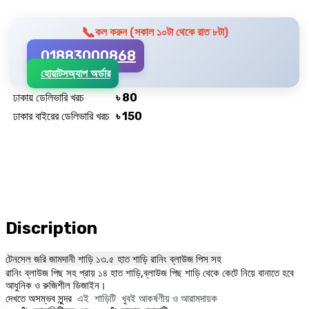
📞
কল করুন (সকাল ১০টা থেকে রাত ৮টা)
01883000868
হোয়াটসঅ্যাপ অর্ডার
ঢাকায় ডেলিভারি খরচ
৳ 80
ঢাকার বাইরের ডেলিভারি খরচ
৳ 150
Discription
টেনসেল জরি জামদানী শাড়ি ১৩.৫ হাত শাড়ি রানিং ব্লাউজ পিস সহ
রানিং ব্লাউজ পিছ সহ প্রায় ১৪ হাত শাড়ি,ব্লাউজ পিছ শাড়ি থেকে কেটে নিয়ে বানাতে হবে
আধুনিক ও রুজিশীল ডিজাইন।
এই শাড়িটি খুবই আকর্ষণীয় ও আরামদায়ক
দেখতে অসম্ভব সুন্দর