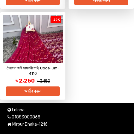
অর্ডার করুন
অর্ডার করুন
-29%
টেনসেল জরি জামদানী শাড়ি Code-Jm-
4110
৳ 2,250
৳ 3,150
অর্ডার করুন
Lolona
01883000868
Mirpur Dhaka-1216