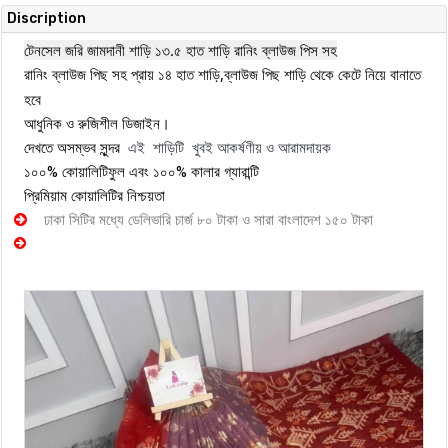
Discription
টেনসেল জরি জামদানী শাড়ি ১৩.৫ হাত শাড়ি রানিং ব্লাউজ পিস সহ
রানিং ব্লাউজ পিছ সহ প্রায় ১৪ হাত শাড়ি,ব্লাউজ পিছ শাড়ি থেকে কেটে নিয়ে বানাতে
হবে
আধুনিক ও রুজিশীল ডিজাইন।
এই শাড়িটি খুবই আকর্ষণীয় ও আরামদায়ক
দেখতে অসম্ভব সুন্দর
১০০% কোয়ালিটিফুল এবং ১০০% কালার গ্যারান্টি
প্রিমিয়াম কোয়ালিটির নিশ্চয়তা
ঢাকা সিটির মধ্যে ডেলিভারি চার্জ ৮০ টাকা ও সারা বাংলাদেশ ১৫০ টাকা