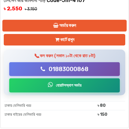
টেনসেল জরি জামদানী শাড়ি Code-Jm-4107
৳ 2,550
৳ 3,150
অর্ডার করুন
কার্টে রাখুন
📞
কল করুন (সকাল ১০টা থেকে রাত ৮টা)
01883000868
হোয়াটসঅ্যাপ অর্ডার
ঢাকায় ডেলিভারি খরচ
৳ 80
ঢাকার বাইরের ডেলিভারি খরচ
৳ 150