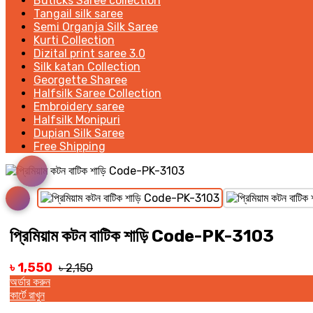
Buticks Saree collection
Tangail silk saree
Semi Organja Silk Saree
Kurti Collection
Dizital print saree 3.0
Silk katan Collection
Georgette Sharee
Halfsilk Saree Collection
Embroidery saree
Halfsilk Monipuri
Dupian Silk Saree
Free Shipping
প্রিমিয়াম কটন বাটিক শাড়ি Code-PK-3103
৳ 1,550
৳ 2,150
অর্ডার করুন
কার্টে রাখুন