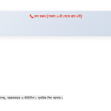
📞
কল করুন (সকাল ১০টা থেকে রাত ৮টা)
 কাপড়, আরামদায়ক ও স্টাইলিশ। ব্লাউজ পিস আলাদা।