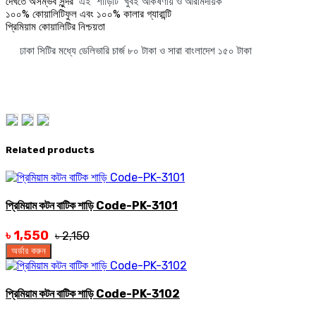
এই শাড়িটি খুবই আকর্ষণীয় ও আরামদায়ক
দেখতে অসম্ভব সুন্দর
১০০% কোয়ালিটিফুল এবং ১০০% কালার গ্যারান্টি
প্রিমিয়াম কোয়ালিটির নিশ্চয়তা
ঢাকা সিটির মধ্যে ডেলিভারি চার্জ ৮০ টাকা ও সারা বাংলাদেশ ১৫০ টাকা
Related products
প্রিমিয়াম কটন বাটিক শাড়ি Code-PK-3101
৳ 1,550
৳ 2,150
অর্ডার করুন
প্রিমিয়াম কটন বাটিক শাড়ি Code-PK-3102