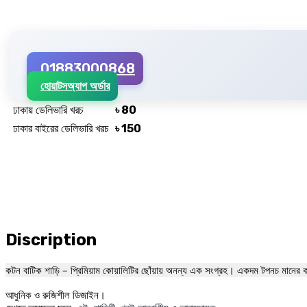
01883000868
হোয়াটসঅ্যাপ অর্ডার
ঢাকায় ডেলিভারি খরচ
৳ 80
ঢাকার বাইরের ডেলিভারি খরচ
৳ 150
Discription
কটন বাটিক শাড়ি – প্রিমিয়াম কোয়ালিটির ছোঁয়ায় অনন্য এক সংগ্রহ। একদম টপনচ মানের
আধুনিক ও রুজিশীল ডিজাইন।