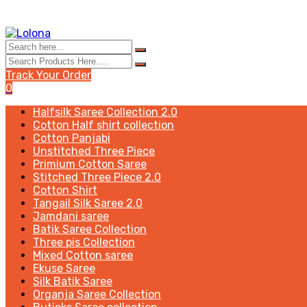
Track Your Order
0
Halfsilk Saree Collection 2.0
Cotton Half shirt collection
Cotton Panjabi
Unstitched Three Piece
Primium Cotton Saree
Stitched Three Piece 2.0
Cotton Shirt
Tangail Silk Saree 2.0
Jamdani saree
Batik Saree Collection
Three pis Collection
Mixed Cotton saree
Ekuse Saree
Silk Batik Saree
Organja Saree Collection