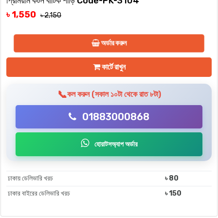
প্রিমিয়াম কটন বাটিক শাড়ি Code-PK-3104
৳ 1,550
৳ 2,150
অর্ডার করুন
কার্টে রাখুন
📞
কল করুন (সকাল ১০টা থেকে রাত ৮টা)
01883000868
হোয়াটসঅ্যাপ অর্ডার
ঢাকায় ডেলিভারি খরচ
৳ 80
ঢাকার বাইরের ডেলিভারি খরচ
৳ 150