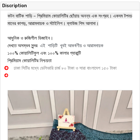
Discription
কটন বাটিক শাড়ি – প্রিমিয়াম কোয়ালিটির ছোঁয়ায় অনন্য এক সংগ্রহ। একদম টপনচ
মানের কাপড়, আরামদায়ক ও স্টাইলিশ। ব্লাউজ পিস আলাদা।
আধুনিক ও রুজিশীল ডিজাইন।
এই শাড়িটি খুবই আকর্ষণীয় ও আরামদায়ক
দেখতে অসম্ভব সুন্দর
১০০% কোয়ালিটিফুল এবং ১০০% কালার গ্যারান্টি
প্রিমিয়াম কোয়ালিটির নিশ্চয়তা
ঢাকা সিটির মধ্যে ডেলিভারি চার্জ ৮০ টাকা ও সারা বাংলাদেশ ১৫০ টাকা