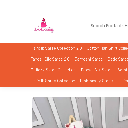
Halfsilk Saree Collection 2.0
Cotton Half Shirt Colle
Tangail Silk Saree 2.0
Jamdani Saree
Batik Saree
Buticks Saree Collection
Tangail Silk Saree
Semi 
Halfsilk Saree Collection
Embroidery Saree
Halfs