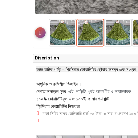
Discription
কটন বাটিক শাড়ি – প্রিমিয়াম কোয়ালিটির ছোঁয়ায় অনন্য এক সংগ্
আধুনিক ও রুজিশীল ডিজাইন।
এই শাড়িটি খুবই আকর্ষণীয় ও আরামদায়ক
দেখতে অসম্ভব সুন্দর
১০০% কোয়ালিটিফুল এবং ১০০% কালার গ্যারান্টি
প্রিমিয়াম কোয়ালিটির নিশ্চয়তা
ঢাকা সিটির মধ্যে ডেলিভারি চার্জ ৮০ টাকা ও সারা বাংলাদেশ ১৫০ 