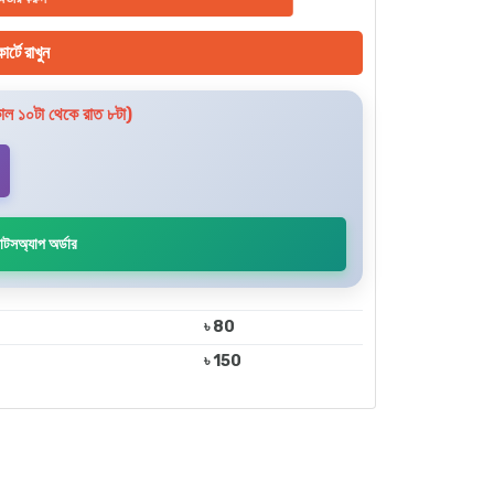
ার্টে রাখুন
ল ১০টা থেকে রাত ৮টা)
াটসঅ্যাপ অর্ডার
৳ 80
৳ 150