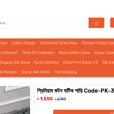
Lolona অনলাইন 
ction
Cotton Panjabi
Unstitched Three Piece
Primium Cotton Sa
 Collection
Three Pis Collection
Mixed Cotton Saree
Ekuse Sare
Organja Silk Saree
Kurti Collection
Dizital Print Saree 3.0
Silk Ka
ilk Monipuri
Dupian Silk Saree
Free Shipping
প্রিমিয়াম কটন বাটিক শাড়ি Code-PK
৳ 1,550
৳ 2,150
অ