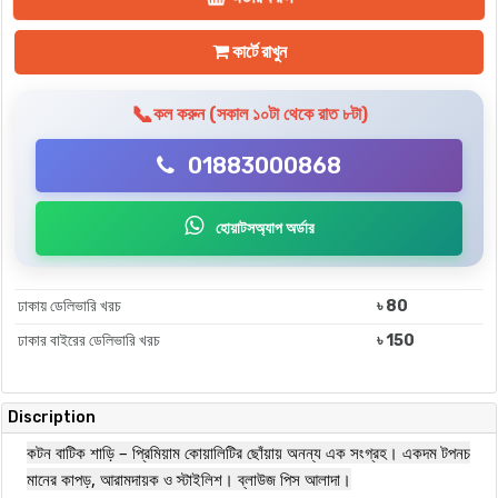
কার্টে রাখুন
📞
কল করুন (সকাল ১০টা থেকে রাত ৮টা)
01883000868
হোয়াটসঅ্যাপ অর্ডার
ঢাকায় ডেলিভারি খরচ
৳ 80
ঢাকার বাইরের ডেলিভারি খরচ
৳ 150
Discription
কটন বাটিক শাড়ি – প্রিমিয়াম কোয়ালিটির ছোঁয়ায় অনন্য এক সংগ্রহ। একদম টপনচ
মানের কাপড়, আরামদায়ক ও স্টাইলিশ। ব্লাউজ পিস আলাদা।