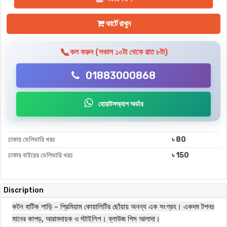
কার্টে রাখুন
📞
কল করুন (সকাল ১০টা থেকে রাত ৮টা)
01883000868
হোয়াটসঅ্যাপ অর্ডার
ঢাকায় ডেলিভারি খরচ
৳ 80
ঢাকার বাইরের ডেলিভারি খরচ
৳ 150
Discription
কটন বাটিক শাড়ি – প্রিমিয়াম কোয়ালিটির ছোঁয়ায় অনন্য এক সংগ্রহ। একদম টপনচ
মানের কাপড়, আরামদায়ক ও স্টাইলিশ। ব্লাউজ পিস আলাদা।