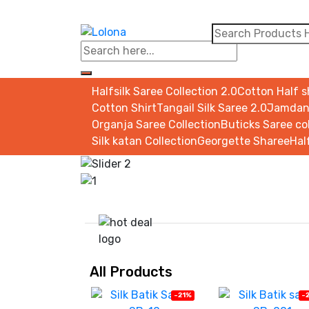
Halfsilk Saree Collection 2.0
Cotton Half sh
Cotton Shirt
Tangail Silk Saree 2.0
Jamdani
Organja Saree Collection
Buticks Saree co
Silk katan Collection
Georgette Sharee
Hal
All Products
-21%
-