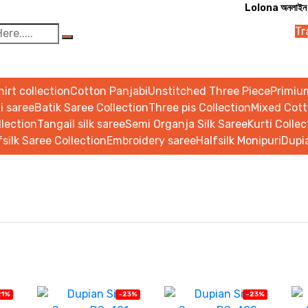
Lolona অনলাইন শপিং এ আপনা
Tr
irt collection
Cotton Panjabi
Unstitched Three Piece
Primiu
 saree
Batik Saree Collection
Three pis Collection
Mixed Cott
llection
Tangail silk saree
Semi Organja Silk Saree
Kurti Collec
fsilk Saree Collection
Embroidery saree
Halfsilk Monipuri
Dupia
21%
-23%
-23%