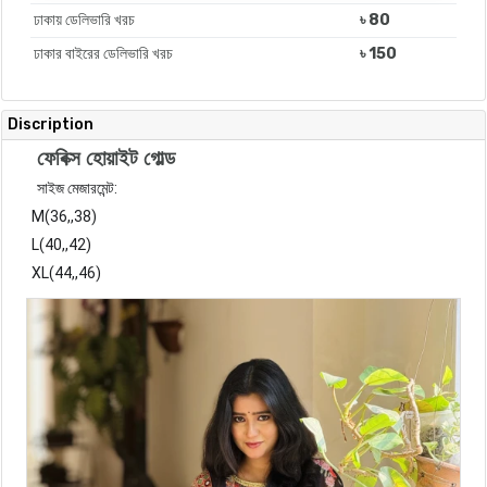
ঢাকায় ডেলিভারি খরচ
৳ 80
ঢাকার বাইরের ডেলিভারি খরচ
৳ 150
Discription
ফেবিক্স হোয়াইট গোল্ড
সাইজ মেজারমেন্ট: 

M(36,,38)

L(40,,42)

XL(44,,46)