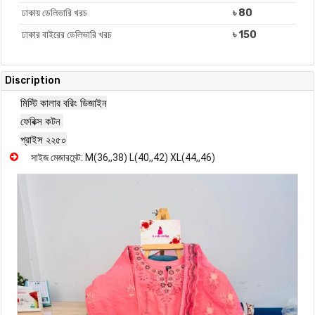
ঢাকায় ডেলিভারি খরচ
৳ 80
ঢাকার বাইরের ডেলিভারি খরচ
৳ 150
Discription
মিস্টি কালার বরিং ডিজাইন

ফেবিক্স কটন 

প্রাইস ২২৫০
সাইজ মেজারমেন্ট: M(36,,38) L(40,,42) XL(44,,46)