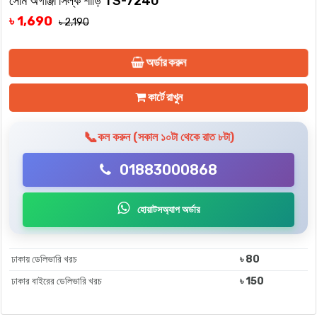
সেমি অর্গাঞ্জা সিল্ক শাড়ি TS-7240
৳ 1,690
৳ 2,190
অর্ডার করুন
কার্টে রাখুন
📞
কল করুন (সকাল ১০টা থেকে রাত ৮টা)
01883000868
হোয়াটসঅ্যাপ অর্ডার
ঢাকায় ডেলিভারি খরচ
৳ 80
ঢাকার বাইরের ডেলিভারি খরচ
৳ 150