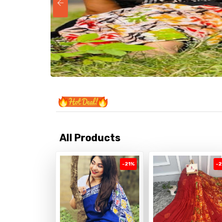
All Products
-21%
-2