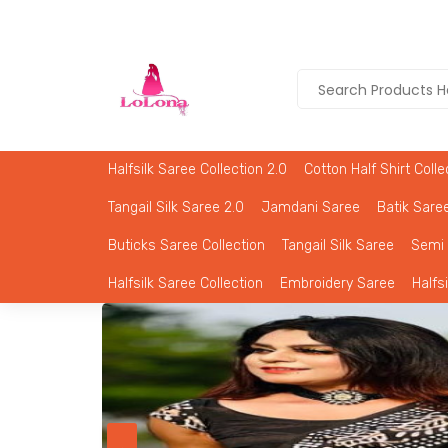
Halfsilk Saree Collection 2.0
Cotton Half Shirt Colle
Tangail Silk Saree 2.0
Jamdani Saree
Batik Saree
Buticks Saree Collection
Tangail Silk Saree
Semi 
Halfsilk Saree Collection
Embroidery Saree
Halfs