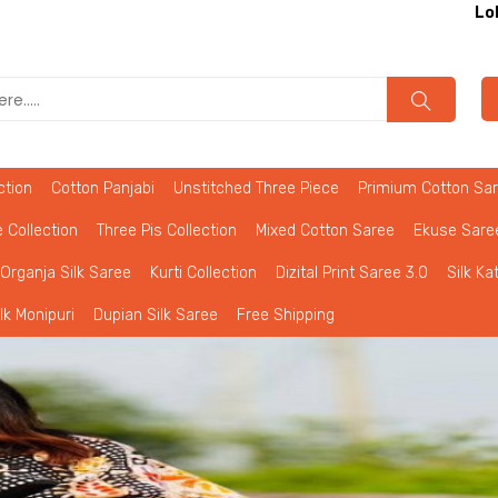
Lolona অনলাইন শপিং এ আপনাকে
ction
Cotton Panjabi
Unstitched Three Piece
Primium Cotton Sa
 Collection
Three Pis Collection
Mixed Cotton Saree
Ekuse Sare
Organja Silk Saree
Kurti Collection
Dizital Print Saree 3.0
Silk Ka
ilk Monipuri
Dupian Silk Saree
Free Shipping