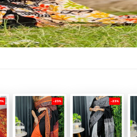
1%
-23%
-23%