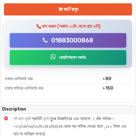
কার্টে রাখুন
📞
কল করুন (সকাল ১০টা থেকে রাত ৮টা)
01883000868
হোয়াটসঅ্যাপ অর্ডার
ঢাকায় ডেলিভারি খরচ
৳ 80
ঢাকার বাইরের ডেলিভারি খরচ
৳ 150
Discription
প্রতিটি
সুন্দর ডিজাইনের এবং বানানো ।
বডি সাইজ--
শর্ট কটন কুর্তি
কুর্তি
-৩২/৩৪/৩৬/৩৮/৪০/৪২/৪৪
(এর থেকে বড় সাইজ দেওয়া যাবে ,১৫০ টাকা এড
হবে যা অগ্রিম লাগবে)