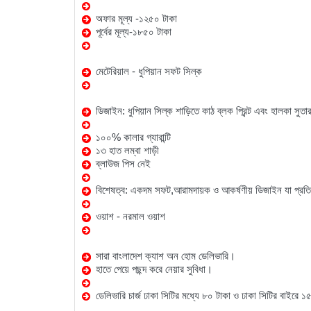
অফার
মূল্য
-
১২৫০
টাকা
পূর্বের
মূল্য
-
১৮৫০
টাকা
মেটেরিয়াল
-
ধুপিয়ান
সফট
সিল্ক
ডিজাইন
:
ধুপিয়ান
সিল্ক
শাড়িতে
কাঠ
ব্লক
প্রিন্ট
এবং
হালকা
সুতা
১০০
%
কালার
গ্যারান্টি
১৩
হাত
লম্বা
শাড়ী
ব্লাউজ
পিস
নেই
বিশেষত্ব
:
একদম
সফট
,
আরামদায়ক
ও
আকর্ষণীয়
ডিজাইন
যা
প্রতি
ওয়াশ
-
নরমাল
ওয়াশ
সারা
বাংলাদেশ
ক্যাশ
অন
হোম
ডেলিভারি।
হাতে
পেয়ে
পছন্দ
করে
নেয়ার
সুবিধা।
ডেলিভারি
চার্জ
ঢাকা
সিটির
মধ্যে
৮০
টাকা
ও
ঢাকা
সিটির
বাইরে
১