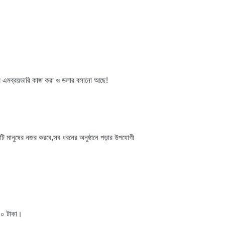
র
এমব্রয়ডারি
কাজ
করা
ও
ডলার
বসানো
আছে
!
টি
মানুষের
নজর
করবে
,
সব
ধরনের
অনুষ্ঠানে
পড়ার
উপযোগী
৫০
টাকা।