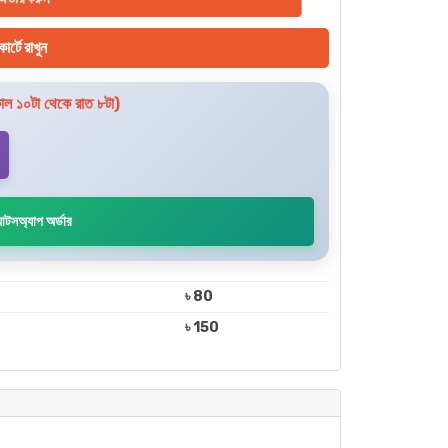
ার্টে রাখুন
ল ১০টা থেকে রাত ৮টা)
াটসঅ্যাপ অর্ডার
৳ 80
৳ 150