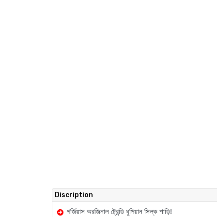
Discription
গর্জিয়াস
অরজিনাল
ট্রেন্ডি
ধুপিয়ান
সিল্ক
শাড়ি
!