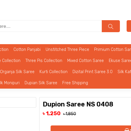
Lo
ction
Cotton Panjabi
Unstitched Three Piece
Primium Cotton Sa
 Collection
Three Pis Collection
Mixed Cotton Saree
Ekuse Sare
Organja Silk Saree
Kurti Collection
Dizital Print Saree 3.0
Silk Ka
ilk Monipuri
Dupian Silk Saree
Free Shipping
Dupion Saree NS 0408
৳ 1,250
৳ 1,850
অ