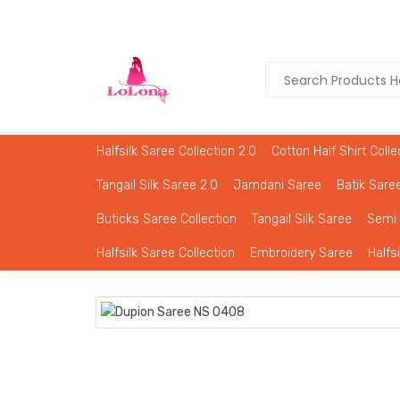
Halfsilk Saree Collection 2.0
Cotton Half Shirt Colle
Tangail Silk Saree 2.0
Jamdani Saree
Batik Saree
Buticks Saree Collection
Tangail Silk Saree
Semi 
Halfsilk Saree Collection
Embroidery Saree
Halfs