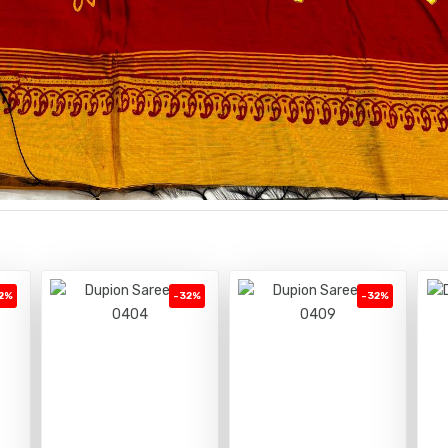
2%
-32%
-32%