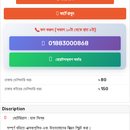
কার্টে রাখুন
📞
কল করুন (সকাল ১০টা থেকে রাত ৮টা)
01883000868
হোয়াটসঅ্যাপ অর্ডার
ঢাকায় ডেলিভারি খরচ
৳ 80
ঢাকার বাইরের ডেলিভারি খরচ
৳ 150
Discription
মেটেরিয়াল : হাফ সিল্ক
সম্পূর্ণ বডিতে এক্সক্লুসিভ এবং উন্নতমানের স্ক্রিন প্রিন্ট করা।