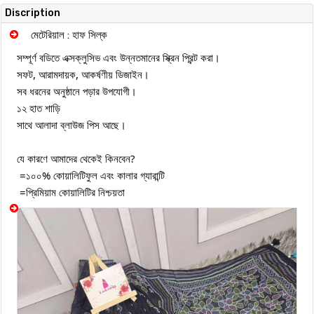
Discription
মেটেরিয়াল : হাফ সিল্ক
সম্পূর্ণ বডিতে এক্সক্লুসিভ এবং উন্নতমানের স্ক্রিন প্রিন্ট করা।
সফট, আরামদায়ক, আকর্ষণীয় ডিজাইন।
সব ধরনের অনুষ্ঠানে পড়ার উপযোগী।
১২ হাত শাড়ি
সাথে আলাদা ব্লাউজ পিস আছে।
যে কারণে আমাদের থেকেই কিনবেন?
=১০০% কোয়ালিটিফুল এবং কালার গ্যারান্টি
=প্রিমিয়াম কোয়ালিটির নিশ্চয়তা