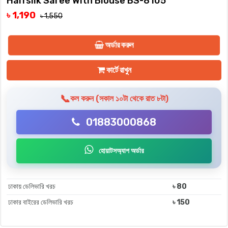
Halfsilk Saree With Blouse BS-8105
৳ 1,190
৳ 1,550
অর্ডার করুন
কার্টে রাখুন
📞
কল করুন (সকাল ১০টা থেকে রাত ৮টা)
01883000868
হোয়াটসঅ্যাপ অর্ডার
ঢাকায় ডেলিভারি খরচ
৳ 80
ঢাকার বাইরের ডেলিভারি খরচ
৳ 150