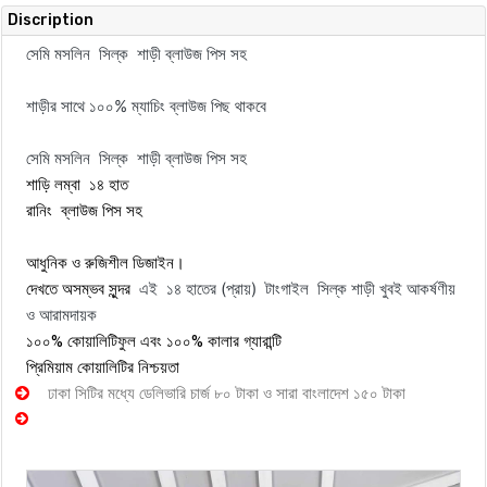
Discription
সেমি মসলিন সিল্ক শাড়ী ব্লাউজ পিস সহ
শাড়ীর সাথে ১০০% ম্যাচিং ব্লাউজ পিছ থাকবে
সেমি মসলিন সিল্ক শাড়ী ব্লাউজ পিস সহ
শাড়ি লম্বা ১৪ হাত
রানিং ব্লাউজ পিস সহ
আধুনিক ও রুজিশীল ডিজাইন।
এই ১৪ হাতের (প্রায়) টাংগাইল সিল্ক শাড়ী খুবই আকর্ষণীয়
দেখতে অসম্ভব সুন্দর
ও আরামদায়ক
১০০% কোয়ালিটিফুল এবং ১০০% কালার গ্যারান্টি
প্রিমিয়াম কোয়ালিটির নিশ্চয়তা
ঢাকা সিটির মধ্যে ডেলিভারি চার্জ ৮০ টাকা ও সারা বাংলাদেশ ১৫০ টাকা