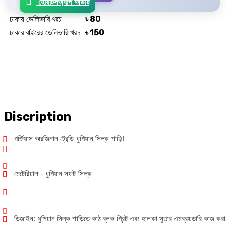
হোয়াটসঅ্যাপ অর্ডার
ঢাকায় ডেলিভারি খরচ
৳ 80
ঢাকার বাইরের ডেলিভারি খরচ
৳ 150
Discription
গর্জিয়াস
অরজিনাল
ট্রেন্ডি
ধুপিয়ান
সিল্ক
শাড়ি
!
মেটেরিয়াল
-
ধুপিয়ান
সফট
সিল্ক
ডিজাইন
:
ধুপিয়ান
সিল্ক
শাড়িতে
কাঠ
ব্লক
প্রিন্ট
এবং
হালকা
সুতার
এমব্রয়ডারি
কাজ
করা