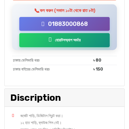
📞
কল করুন (সকাল ১০টা থেকে রাত ৮টা)
01883000868
হোয়াটসঅ্যাপ অর্ডার
ঢাকায় ডেলিভারি খরচ
৳ 80
ঢাকার বাইরের ডেলিভারি খরচ
৳ 150
Discription
জর্জেট শাড়ি, ডিজিটাল প্রিন্ট করা।
১২ হাত শাড়ি, ব্লাউজ পিস নেই।